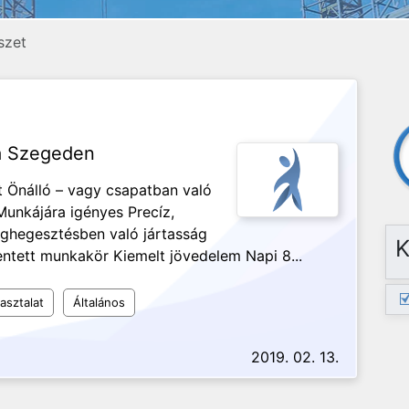
szet
ka Szegeden
 Önálló – vagy csapatban való
nkájára igényes Precíz,
nghegesztésben való jártasság
K
entett munkakör Kiemelt jövedelem Napi 8...
asztalat
Általános
2019. 02. 13.