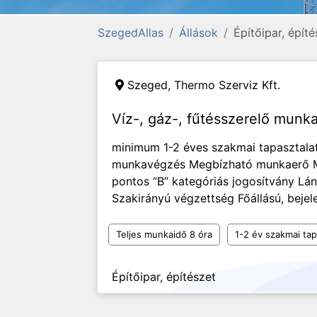
SzegedAllas
Állások
Építőipar, építé
Szeged,
Thermo Szerviz Kft.
Víz-, gáz-, fűtésszerelő mun
minimum 1-2 éves szakmai tapasztalat
munkavégzés Megbízható munkaerő Mu
pontos “B” kategóriás jogosítvány Lá
Szakirányú végzettség Főállású, bejel
Teljes munkaidő 8 óra
1-2 év szakmai tap
Építőipar, építészet