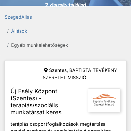
2 darab találat
SzegedAllas
Állások
Egyéb munkalehetőségek
Szentes,
BAPTISTA TEVÉKENY
SZERETET MISSZIÓ
Új Esély Központ
(Szentes) -
terápiás/szociális
munkatársat keres
terápiás csoportfoglalkozások megtartása