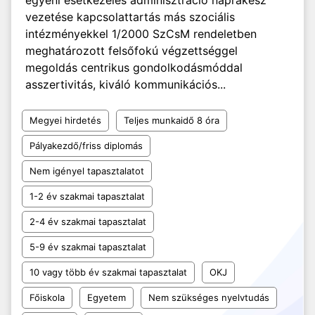
egyéni esetkezelés adminisztráció naprakész
vezetése kapcsolattartás más szociális
intézményekkel 1/2000 SzCsM rendeletben
meghatározott felsőfokú végzettséggel
megoldás centrikus gondolkodásmóddal
asszertivitás, kiváló kommunikációs...
Megyei hirdetés
Teljes munkaidő 8 óra
Pályakezdő/friss diplomás
Nem igényel tapasztalatot
1-2 év szakmai tapasztalat
2-4 év szakmai tapasztalat
5-9 év szakmai tapasztalat
10 vagy több év szakmai tapasztalat
OKJ
Főiskola
Egyetem
Nem szükséges nyelvtudás