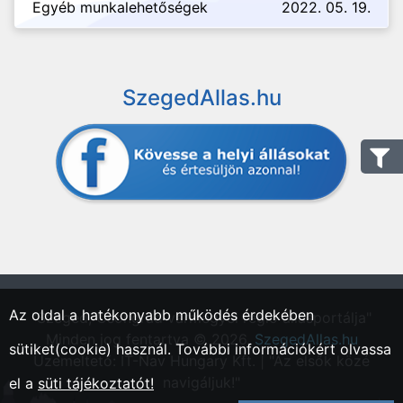
Egyéb munkalehetőségek
2022. 05. 19.
SzegedAllas.hu
Az oldal a hatékonyabb működés érdekében
"Szeged, Csongrád vármegyei régió állásportálja"
Minden jog fentartva © 2026.
SzegedAllas.hu
sütiket(cookie) használ. További információkért olvassa
Üzemeltető: IT-Nav Hungary Kft. | "Az elsők közé
navigáljuk!"
el a
süti tájékoztatót!