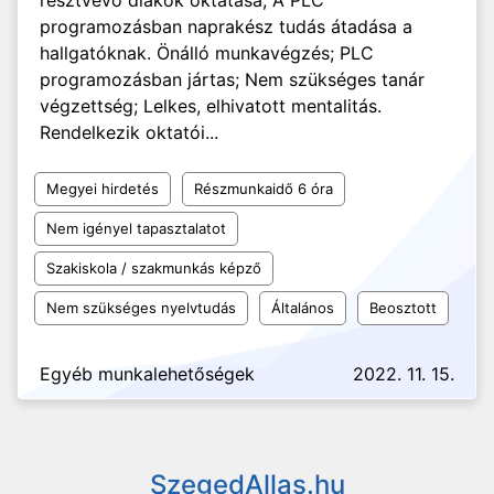
résztvevő diákok oktatása; A PLC
programozásban naprakész tudás átadása a
hallgatóknak. Önálló munkavégzés; PLC
programozásban jártas; Nem szükséges tanár
végzettség; Lelkes, elhivatott mentalitás.
Rendelkezik oktatói...
Megyei hirdetés
Részmunkaidő 6 óra
Nem igényel tapasztalatot
Szakiskola / szakmunkás képző
Nem szükséges nyelvtudás
Általános
Beosztott
Egyéb munkalehetőségek
2022. 11. 15.
SzegedAllas.hu