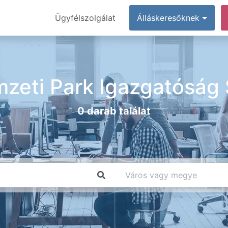
Ügyfélszolgálat
Álláskeresőknek
zeti Park Igazgatóság
0 darab találat